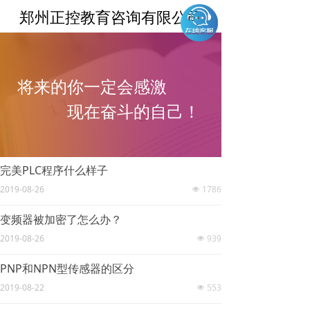
郑州正控教育咨询有限公司
将来的你一定会感激
现在奋斗的自己
！
完美PLC程序什么样子
2019-08-26
1786
넶
变频器被加密了怎么办？
2019-08-26
939
넶
PNP和NPN型传感器的区分
2019-08-22
553
넶