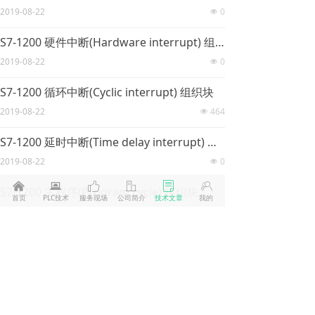
2019-08-22
0
넶
S7-1200 硬件中断(Hardware interrupt) 组织块
2019-08-22
0
넶
S7-1200 循环中断(Cyclic interrupt) 组织块
2019-08-22
464
넶
S7-1200 延时中断(Time delay interrupt) 组织块
2019-08-22
0
넶
낀
뀵
ꀧ
ꀶ
ꂓ
ꁘ
S7-1200 主程序(Program cycle) 组织块
首页
PLC技术
服务现场
公司简介
技术文章
我的
2019-08-22
34
넶
S7-1200 OB 组织块介绍
2019-08-22
37
넶
上一页
1
/
3
下一页