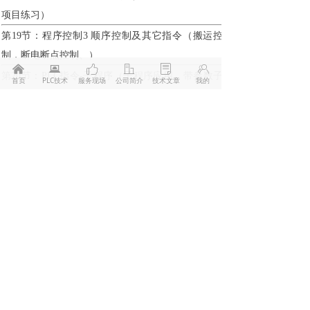
项目练习）
第19节：程序控制3 顺序控制及其它指令（搬运控
制，断电断点控制、）
낀
뀵
ꀧ
ꀶ
ꂓ
ꁘ
第20节：PLC指令-子程序（子程序应用、带参数子
首页
PLC技术
服务现场
公司简介
技术文章
我的
程序的建立）
第21节：PLC指令-中断（中断子程序的应用）
第22节：触摸屏选型接线及程序下载（触摸屏接线
及在线、模拟运行）
第23节：触摸屏画面组态（触摸屏实时曲线及权限
管理练习）